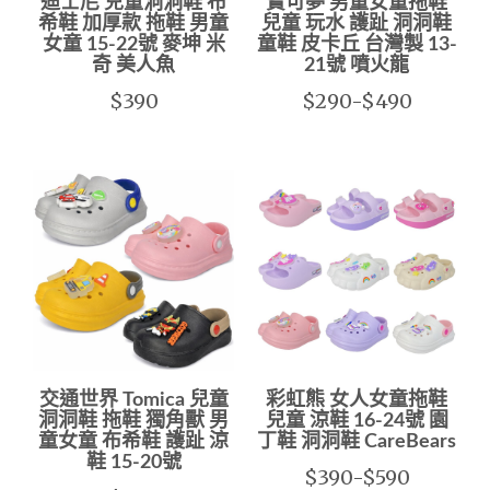
迪士尼 兒童洞洞鞋 布
寶可夢 男童女童拖鞋
希鞋 加厚款 拖鞋 男童
兒童 玩水 護趾 洞洞鞋
女童 15-22號 麥坤 米
童鞋 皮卡丘 台灣製 13-
奇 美人魚
21號 噴火龍
$390
$290-$490
交通世界 Tomica 兒童
彩虹熊 女人女童拖鞋
洞洞鞋 拖鞋 獨角獸 男
兒童 涼鞋 16-24號 園
童女童 布希鞋 護趾 涼
丁鞋 洞洞鞋 CareBears
鞋 15-20號
$390-$590