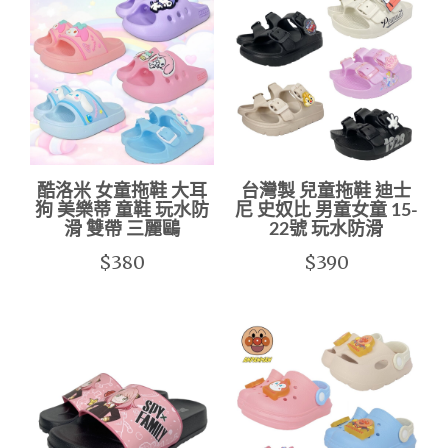
酷洛米 女童拖鞋 大耳
台灣製 兒童拖鞋 迪士
狗 美樂蒂 童鞋 玩水防
尼 史奴比 男童女童 15-
滑 雙帶 三麗鷗
22號 玩水防滑
$380
$390