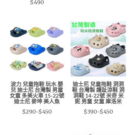
$490
波力 兒童拖鞋 玩水 嬰
迪士尼 兒童拖鞋 洞洞
兒 迪士尼 台灣製 男童
鞋 台灣製 護趾涼鞋 洞
女童 多美火車 15-22號
洞鞋 14-22號 米奇 米
迪士尼 麥坤 美人魚
妮 男童 女童 庫洛米
$290-$450
$390-$450