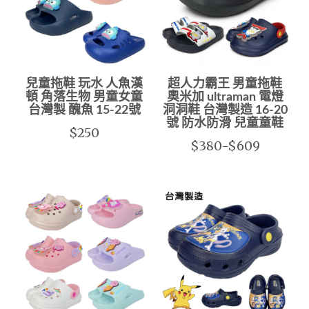
兒童拖鞋 玩水 人魚漢
超人力霸王 男童拖鞋
頓 角落生物 男童女童
奧米加 ultraman 電燈
台灣製 醜魚 15-22號
洞洞鞋 台灣製造 16-20
號 防水防滑 兒童童鞋
$250
$380-$609