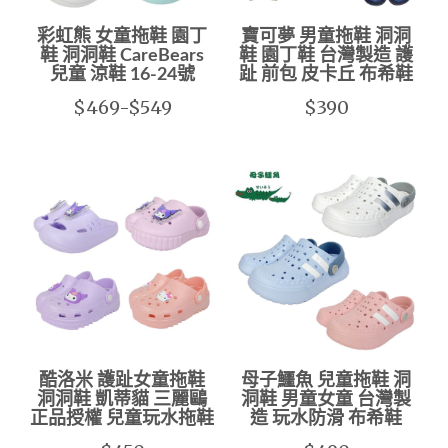
彩虹熊 女童拖鞋 園丁
寶可夢 男童拖鞋 洞洞
鞋 洞洞鞋 CareBears
鞋 園丁鞋 台灣製造 護
兒童 涼鞋 16-24號
趾 前包 皮卡丘 布希鞋
$469-$549
$390
酷洛米 護趾女童拖鞋
母子鱷魚 兒童拖鞋 洞
洞洞鞋 凱蒂貓 三麗鷗
洞鞋 男童女童 台灣製
正品授權 兒童玩水拖鞋
造 玩水防滑 布希鞋