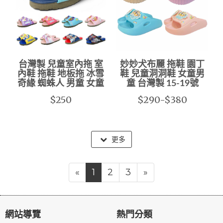
台灣製 兒童室內拖 室
妙妙犬布麗 拖鞋 園丁
內鞋 拖鞋 地板拖 冰雪
鞋 兒童洞洞鞋 女童男
奇緣 蜘蛛人 男童 女童
童 台灣製 15-19號
$250
$290-$380
更多
«
1
2
3
»
網站導覽
熱門分類