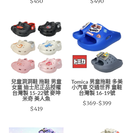
$450
$490
兒童洞洞鞋 拖鞋 男童
Tomica 男童拖鞋 多美
女童 迪士尼正品授權
小汽車 交通世界 童鞋
台灣製 15-22號 麥坤
台灣製 16-19號
米奇 美人魚
$369-$399
$419