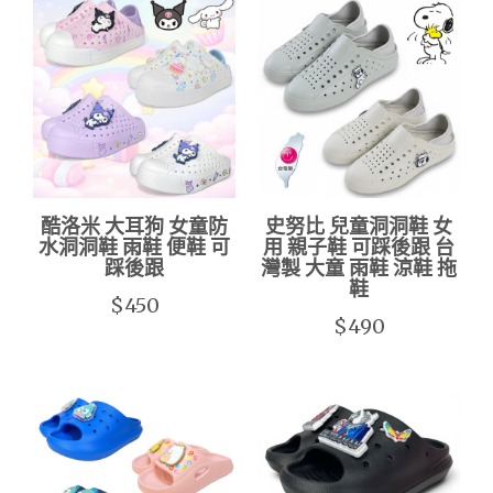
酷洛米 大耳狗 女童防
史努比 兒童洞洞鞋 女
水洞洞鞋 雨鞋 便鞋 可
用 親子鞋 可踩後跟 台
踩後跟
灣製 大童 雨鞋 涼鞋 拖
鞋
$450
$490