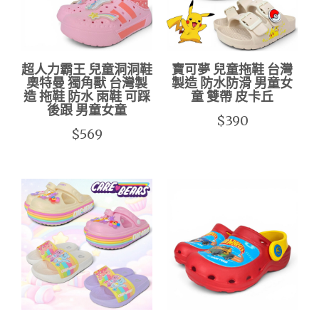
超人力霸王 兒童洞洞鞋
寶可夢 兒童拖鞋 台灣
奧特曼 獨角獸 台灣製
製造 防水防滑 男童女
造 拖鞋 防水 雨鞋 可踩
童 雙帶 皮卡丘
後跟 男童女童
$390
$569