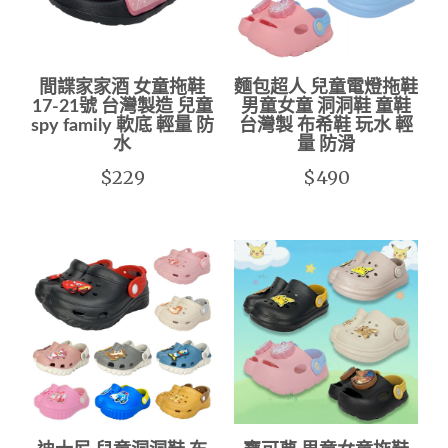
間諜家家酒 女童拖鞋
麵包超人 兒童電燈拖鞋
17-21號 台灣製造 兒童
男童女童 洞洞鞋 童鞋
spy family 軟底 輕量 防
台灣製 布希鞋 玩水 輕
水
量 防滑
$229
$490