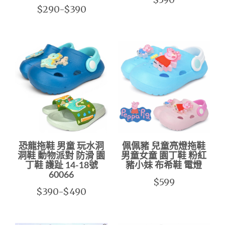
$290-$390
恐龍拖鞋 男童 玩水洞
佩佩豬 兒童亮燈拖鞋
洞鞋 動物派對 防滑 園
男童女童 園丁鞋 粉紅
丁鞋 護趾 14-18號
豬小妹 布希鞋 電燈
60066
$599
$390-$490