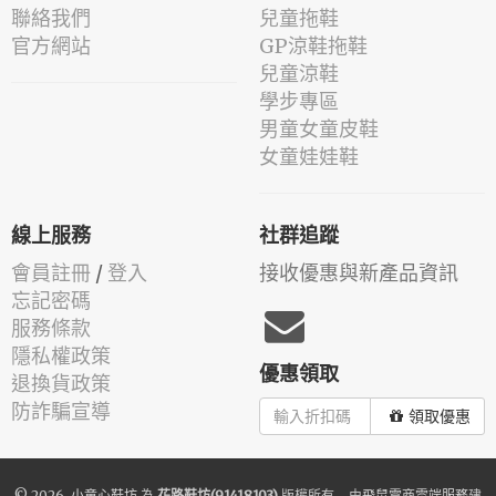
聯絡我們
兒童拖鞋
官方網站
GP涼鞋拖鞋
兒童涼鞋
學步專區
男童女童皮鞋
女童娃娃鞋
線上服務
社群追蹤
會員註冊
/
登入
接收優惠與新產品資訊
忘記密碼
服務條款
隱私權政策
優惠領取
退換貨政策
防詐騙宣導
領取優惠
© 2026.
小童心鞋坊
為
花路鞋坊(91418103)
版權所有 - 由
飛鼠電商雲端服務
建