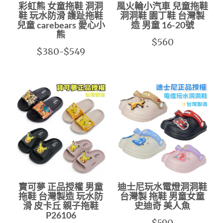
彩虹熊 女童拖鞋 洞洞
風火輪小汽車 兒童拖鞋
鞋 玩水防滑 護趾拖鞋
洞洞鞋 園丁鞋 台灣製
兒童 carebears 愛心小
造 男童 16-20號
熊
$560
$380-$549
寶可夢 正品授權 男童
迪士尼玩水電燈洞洞鞋
拖鞋 台灣製造 玩水防
台灣製 拖鞋 男童女童
滑 皮卡丘 親子拖鞋
史迪奇 美人魚
P26106
$590