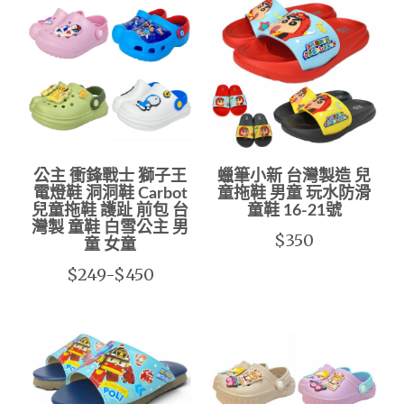
公主 衝鋒戰士 獅子王
蠟筆小新 台灣製造 兒
電燈鞋 洞洞鞋 Carbot
童拖鞋 男童 玩水防滑
兒童拖鞋 護趾 前包 台
童鞋 16-21號
灣製 童鞋 白雪公主 男
$350
童 女童
$249-$450