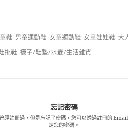
童鞋
男童運動鞋
女童運動鞋
女童娃娃鞋
大
涼鞋拖鞋
襪子/鞋墊/水壺/生活雜貨
忘記密碼
曾經註冊過，但是忘記了密碼，您可以透過註冊的 Email
定您的密碼。