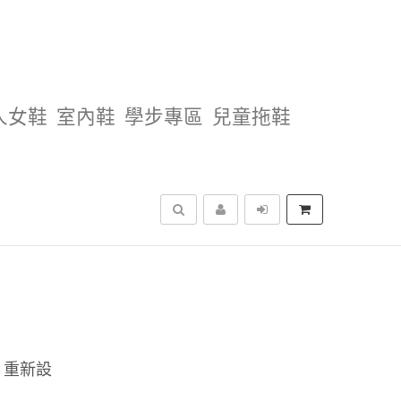
人女鞋
室內鞋
學步專區
兒童拖鞋
搜尋
 重新設