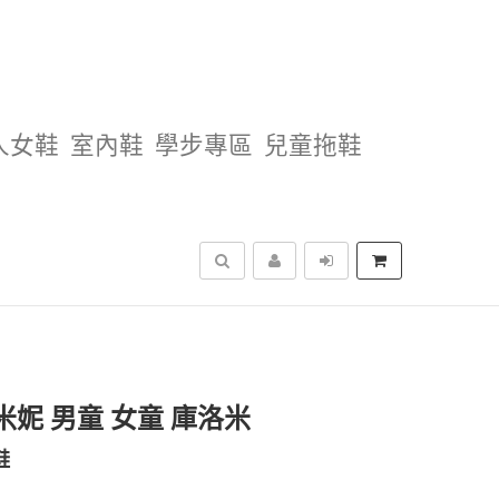
人女鞋
室內鞋
學步專區
兒童拖鞋
搜尋
 米妮 男童 女童 庫洛米
鞋