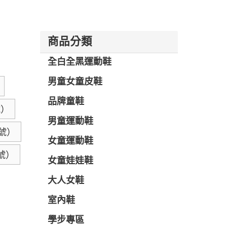
商品分類
全白全黑運動鞋
男童女童皮鞋
品牌童鞋
號）
男童運動鞋
8號）
女童運動鞋
8號）
女童娃娃鞋
大人女鞋
室內鞋
學步專區