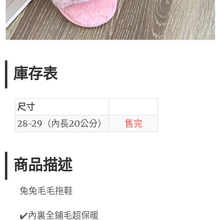
庫存表
尺寸
28-29（內長20公分）
售完
商品描述
兔兔毛毛拖鞋
✔️內裏全鋪毛超保暖