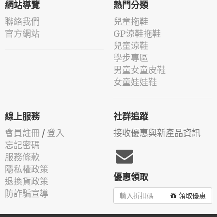
網站導覽
熱門分類
聯絡我們
兒童拖鞋
官方網站
GP涼鞋拖鞋
兒童涼鞋
學步專區
男童女童皮鞋
女童娃娃鞋
線上服務
社群追蹤
會員註冊
/
登入
接收優惠與新產品資訊
忘記密碼
服務條款
隱私權政策
優惠領取
退換貨政策
防詐騙宣導
領取優惠