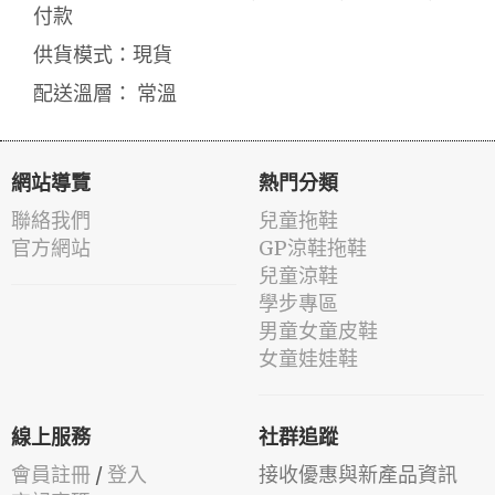
付款
供貨模式：現貨
配送溫層： 常溫
網站導覽
熱門分類
聯絡我們
兒童拖鞋
官方網站
GP涼鞋拖鞋
兒童涼鞋
學步專區
男童女童皮鞋
女童娃娃鞋
線上服務
社群追蹤
會員註冊
/
登入
接收優惠與新產品資訊