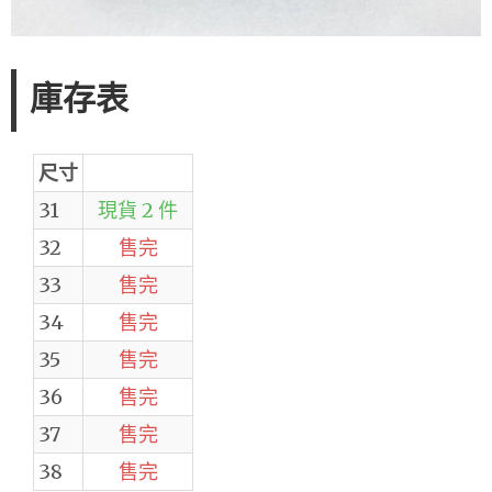
庫存表
尺寸
31
現貨 2 件
32
售完
33
售完
34
售完
35
售完
36
售完
37
售完
38
售完