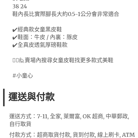
38 24
鞋內長比實際腳長大約0.5-1公分會非常適合
✔️經典款女童黑皮鞋
✔️鞋面：牛皮 / 內裏：豚皮
✔️全真皮透氣厚磅鞋款
🙋‍♂️🙋賣場內搜尋女童皮鞋找更多款式美鞋
#小童心
運送與付款
運送方式：7-11, 全家, 萊爾富, OK 超商, 中華郵政,
自行取貨
付款方式：超商取貨付款, 貨到付款, 線上刷卡, ATM