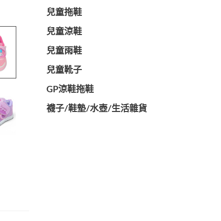
兒童拖鞋
兒童涼鞋
兒童雨鞋
兒童靴子
GP涼鞋拖鞋
襪子/鞋墊/水壺/生活雜貨