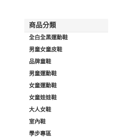
商品分類
全白全黑運動鞋
男童女童皮鞋
品牌童鞋
男童運動鞋
女童運動鞋
女童娃娃鞋
大人女鞋
室內鞋
學步專區