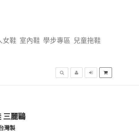
人女鞋
室內鞋
學步專區
兒童拖鞋
搜尋
鞋 三麗鷗
台灣製