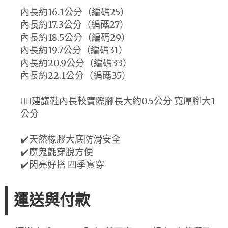
內長約16.1公分（編碼25）
內長約17.3公分（編碼27）
內長約18.5公分（編碼29）
內長約19.7公分（編碼31）
內長約20.9公分（編碼33）
內長約22.1公分（編碼35）
🙋‍♂️建議鞋內長較實際腳長大約0.5公分 寬厚腳大1
公分
✔️天然橡膠大底防滑安全
✔️魔鬼氈穿脫方便
✔️閃亮好搭 四季實穿
運送與付款