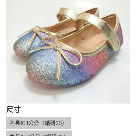
尺寸
內長16.1公分（編碼25）