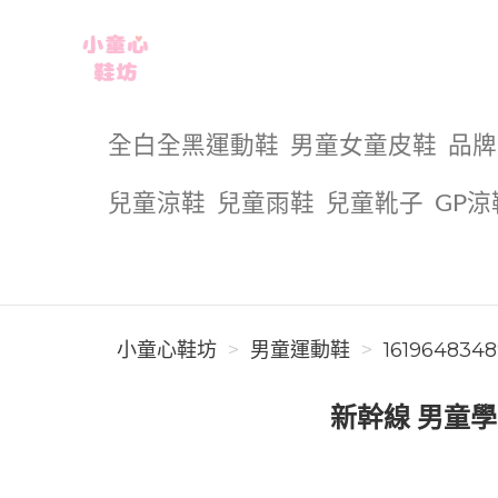
小童心鞋坊
全白全黑運動鞋
男童女童皮鞋
品牌
兒童涼鞋
兒童雨鞋
兒童靴子
GP
小童心鞋坊
男童運動鞋
1619648348
新幹線 男童學步