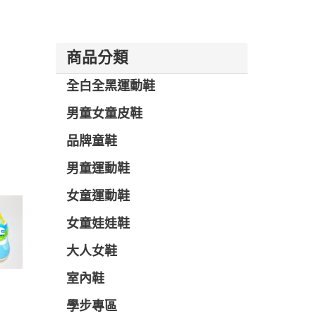
商品分類
全白全黑運動鞋
男童女童皮鞋
品牌童鞋
男童運動鞋
女童運動鞋
女童娃娃鞋
大人女鞋
室內鞋
學步專區