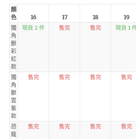
顏
色
16
17
18
19
獨
現貨 2 件
售完
售完
現貨 1 件
角
獸
彩
虹
款
獨
售完
售完
售完
售完
角
獸
雲
紫
款
恐
售完
售完
售完
售完
龍