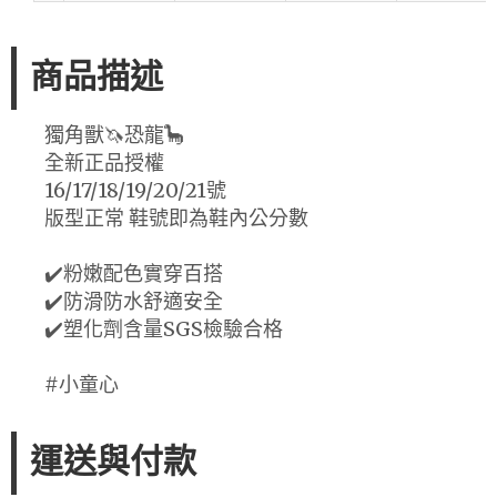
商品描述
獨角獸🦄️恐龍🦕
全新正品授權
16/17/18/19/20/21號
版型正常 鞋號即為鞋內公分數
✔️粉嫩配色實穿百搭
✔️防滑防水舒適安全
✔️塑化劑含量SGS檢驗合格
#小童心
運送與付款