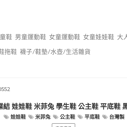
童鞋
男童運動鞋
女童運動鞋
女童娃娃鞋
大
涼鞋拖鞋
襪子/鞋墊/水壺/生活雜貨
0552
結 娃娃鞋 米菲兔 學生鞋 公主鞋 平底鞋 
娃娃鞋
米菲兔
公主鞋
平底鞋
台灣製