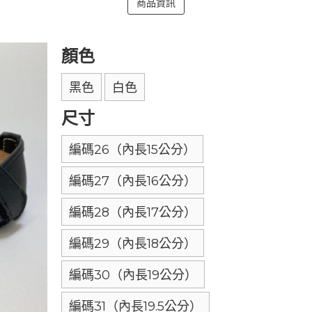
商品資訊
顏色
黑色
白色
尺寸
編碼26（內長15公分）
編碼27（內長16公分）
編碼28（內長17公分）
編碼29（內長18公分）
編碼30（內長19公分）
編碼31（內長19.5公分）