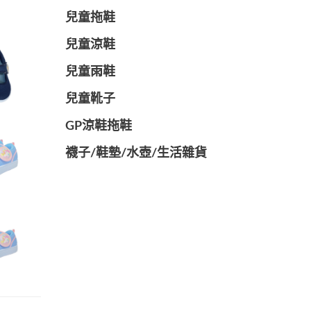
兒童拖鞋
兒童涼鞋
兒童雨鞋
兒童靴子
GP涼鞋拖鞋
襪子/鞋墊/水壺/生活雜貨