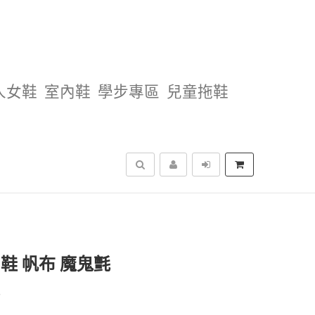
人女鞋
室內鞋
學步專區
兒童拖鞋
搜尋
鞋 帆布 魔鬼氈
獸