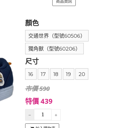
商品資訊
顏色
交通世界（型號60506）
獨角獸（型號60206）
尺寸
16
17
18
19
20
市價 590
特價 439