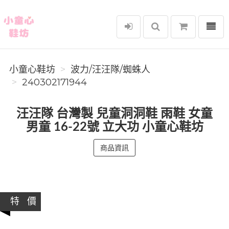
選單
小童心鞋坊
小童心鞋坊
波力/汪汪隊/蜘蛛人
240302171944
汪汪隊 台灣製 兒童洞洞鞋 雨鞋 女童
男童 16-22號 立大功 小童心鞋坊
商品資訊
特 價