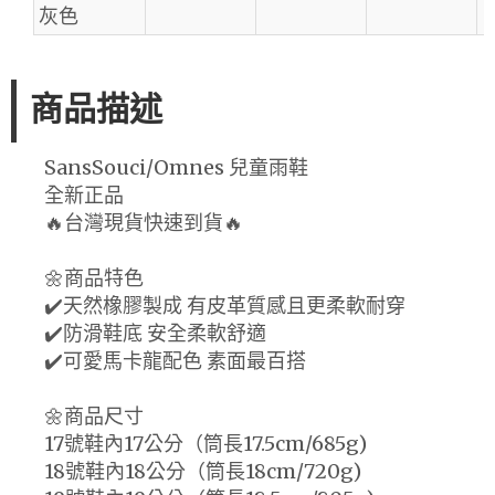
灰色
商品描述
SansSouci/Omnes 兒童雨鞋
全新正品
🔥台灣現貨快速到貨🔥
🌼商品特色
✔️天然橡膠製成 有皮革質感且更柔軟耐穿
✔️防滑鞋底 安全柔軟舒適
✔️可愛馬卡龍配色 素面最百搭
🌼商品尺寸
17號鞋內17公分（筒長17.5cm/685g)
18號鞋內18公分（筒長18cm/720g)