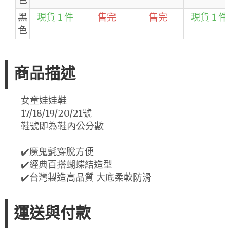
黑
現貨 1 件
售完
售完
現貨 1 件
色
商品描述
女童娃娃鞋
17/18/19/20/21號
鞋號即為鞋內公分數
✔️魔鬼氈穿脫方便
✔️經典百搭蝴蝶結造型
✔️台灣製造高品質 大底柔軟防滑
運送與付款