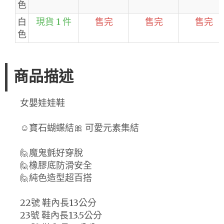
色
白
現貨 1 件
售完
售完
售完
色
商品描述
女嬰娃娃鞋
☺️寶石蝴蝶結🎀 可愛元素集結
🙋魔鬼氈好穿脫
🙋橡膠底防滑安全
🙋純色造型超百搭
22號 鞋內長13公分
23號 鞋內長13.5公分