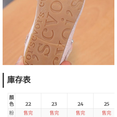
庫存表
顏
色
22
23
24
25
粉
售完
售完
售完
售完