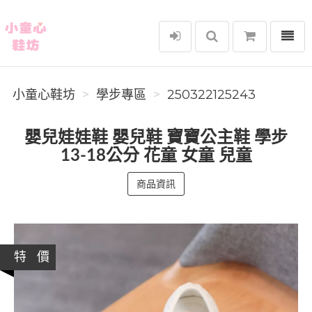
選單
小童心鞋坊
小童心鞋坊
學步專區
250322125243
嬰兒娃娃鞋 嬰兒鞋 寶寶公主鞋 學步
13-18公分 花童 女童 兒童
商品資訊
特 價