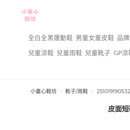
小童心鞋坊
全白全黑運動鞋
男童女童皮鞋
品牌
兒童涼鞋
兒童雨鞋
兒童靴子
GP
小童心鞋坊
靴子/雨鞋
25101919053
皮面短