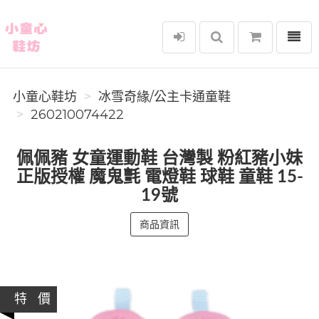
選單
小童心鞋坊
小童心鞋坊
冰雪奇緣/公主卡通童鞋
260210074422
佩佩豬 女童運動鞋 台灣製 粉紅豬小妹
正版授權 魔鬼氈 電燈鞋 球鞋 童鞋 15-
19號
商品資訊
特 價