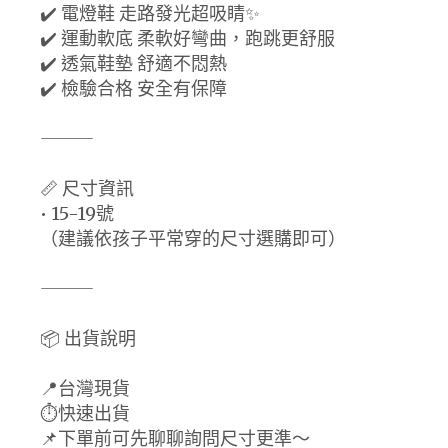
✔️ 電燈鞋 走路發光超吸睛✨
✔️ 運動軟底 柔軟好彎曲，跑跳更舒服
✔️ 透氣鞋墊 舒適不悶熱
✔️ 檢驗合格 安全有保障
⸻
📏 尺寸資訊
• 15-19號
（建議依孩子平常穿的尺寸選購即可）
⸻
📦 出貨說明
📍台灣現貨
⏱️快速出貨
📌下單前可先聊聊詢問尺寸更準～