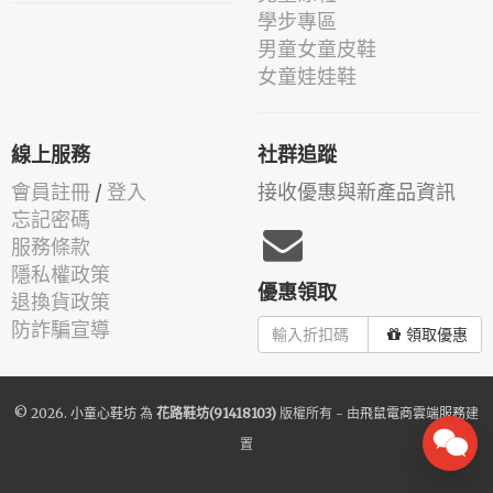
學步專區
男童女童皮鞋
女童娃娃鞋
線上服務
社群追蹤
會員註冊
/
登入
接收優惠與新產品資訊
忘記密碼
服務條款
隱私權政策
優惠領取
退換貨政策
防詐騙宣導
領取優惠
© 2026.
小童心鞋坊
為
花路鞋坊(91418103)
版權所有 - 由
飛鼠電商雲端服務
建
置