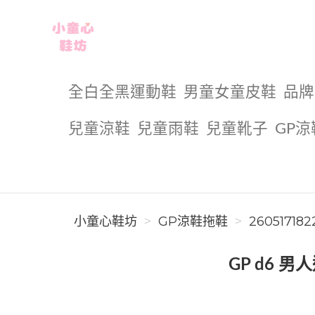
小童心鞋坊
全白全黑運動鞋
男童女童皮鞋
品牌
兒童涼鞋
兒童雨鞋
兒童靴子
GP
小童心鞋坊
GP涼鞋拖鞋
260517182
GP d6 