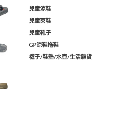
兒童涼鞋
兒童雨鞋
兒童靴子
GP涼鞋拖鞋
襪子/鞋墊/水壺/生活雜貨