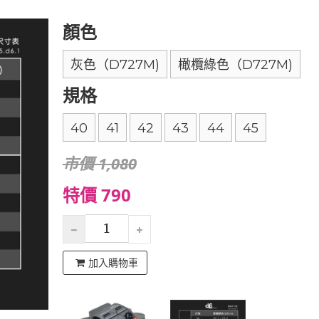
顏色
灰色（D727M)
橄欖綠色（D727M)
規格
40
41
42
43
44
45
市價 1,080
特價 790
加入購物車