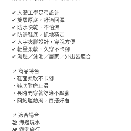
✔ 人體工學足弓設計
✔ 雙層厚底，舒適回彈
✔ 防水快乾，不怕濕
✔ 防滑鞋底，抓地穩定
✔ 人字夾腳設計，穿脫方便
✔ 輕量柔軟，久穿不卡腳
✔ 海邊／泳池／居家／外出皆適合
📌 商品特色
・鞋面柔軟不卡腳
・鞋底耐磨止滑
・長時間穿著舒適不壓腳
・簡約運動風，百搭好看
📌 適合場合
🏖 海邊玩水
🏕 露營旅行