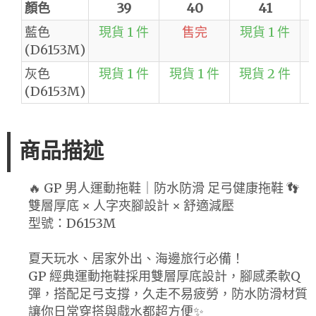
顏色
39
40
41
藍色
現貨 1 件
售完
現貨 1 件
(D6153M)
灰色
現貨 1 件
現貨 1 件
現貨 2 件
(D6153M)
商品描述
🔥 GP 男人運動拖鞋｜防水防滑 足弓健康拖鞋 👣
雙層厚底 × 人字夾腳設計 × 舒適減壓
型號：D6153M
夏天玩水、居家外出、海邊旅行必備！
GP 經典運動拖鞋採用雙層厚底設計，腳感柔軟Q
彈，搭配足弓支撐，久走不易疲勞，防水防滑材質
讓你日常穿搭與戲水都超方便✨