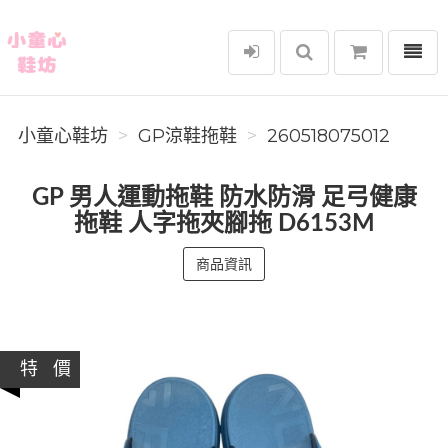
選單
小童心鞋坊
小童心鞋坊
GP涼鞋拖鞋
260518075012
GP 男人運動拖鞋 防水防滑 足弓健康
拖鞋 人字拖夾腳拖 D6153M
商品資訊
特 價