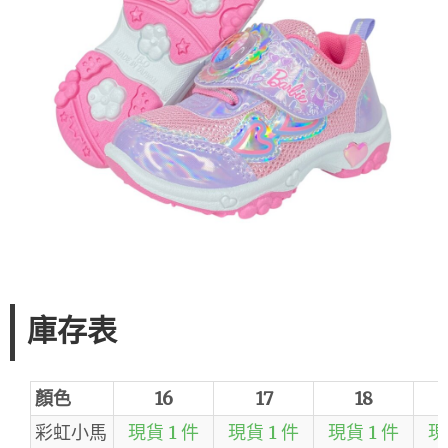
庫存表
顏色
16
17
18
彩虹小馬
現貨 1 件
現貨 1 件
現貨 1 件
現