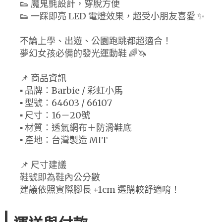
👟 魔鬼氈設計，穿脫方便
👟 一踩即亮 LED 電燈效果，超受小朋友喜愛 ✨
不論上學、出遊、公園跑跳都超適合！
夢幻女孩必備的發光運動鞋 🌈🦄
📌 商品資訊
▪️ 品牌：Barbie / 彩虹小馬
▪️ 型號：64603 / 66107
▪️ 尺寸：16－20號
▪️ 材質：透氣網布＋防滑鞋底
▪️ 產地：台灣製造 MIT
📌 尺寸建議
鞋號即為鞋內公分數
建議依照實際腳長 +1cm 選購較舒適唷！