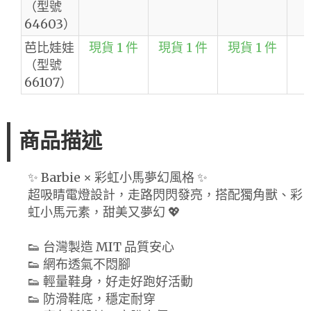
（型號
64603）
芭比娃娃
現貨 1 件
現貨 1 件
現貨 1 件
（型號
66107）
商品描述
✨ Barbie × 彩虹小馬夢幻風格 ✨
超吸睛電燈設計，走路閃閃發亮，搭配獨角獸、彩
虹小馬元素，甜美又夢幻 💖
👟 台灣製造 MIT 品質安心
👟 網布透氣不悶腳
👟 輕量鞋身，好走好跑好活動
👟 防滑鞋底，穩定耐穿