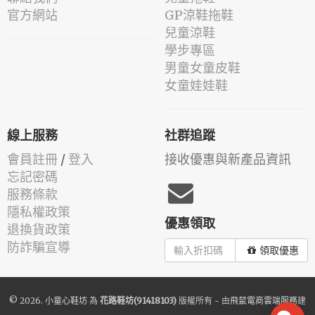
官方網站
GP涼鞋拖鞋
兒童涼鞋
學步專區
男童女童皮鞋
女童娃娃鞋
線上服務
社群追蹤
會員註冊
/
登入
接收優惠與新產品資訊
忘記密碼
服務條款
隱私權政策
優惠領取
退換貨政策
防詐騙宣導
領取優惠
© 2026.
小童心鞋坊
為
花路鞋坊(91418103)
版權所有 - 由
飛鼠電商雲端服務
建