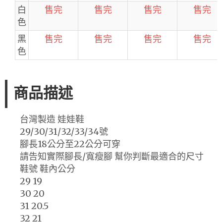
白
售完
售完
售完
售完
色
黑
售完
售完
售完
售完
色
商品描述
台灣製造 娃娃鞋
29/30/31/32/33/34號
腳長18公分至22公分可穿
請告知實際腳長/寬瘦腳 幫你判斷最適合的尺寸
鞋號 鞋內公分
29 19
30 20
31 20.5
32 21