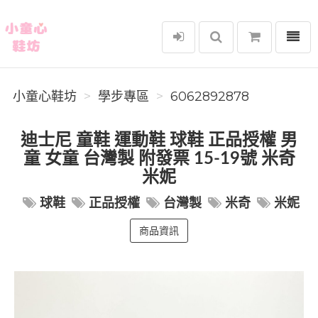
選單
小童心鞋坊
小童心鞋坊
學步專區
6062892878
迪士尼 童鞋 運動鞋 球鞋 正品授權 男
童 女童 台灣製 附發票 15-19號 米奇
米妮
球鞋
正品授權
台灣製
米奇
米妮
商品資訊