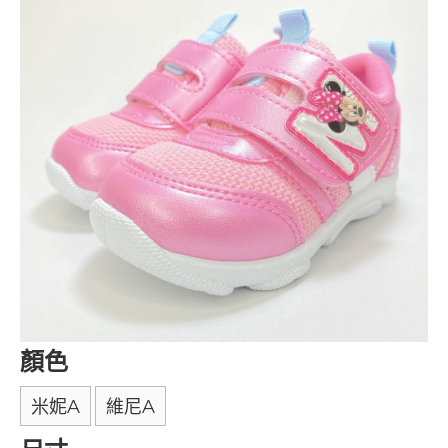
顏色
米妮A
維尼A