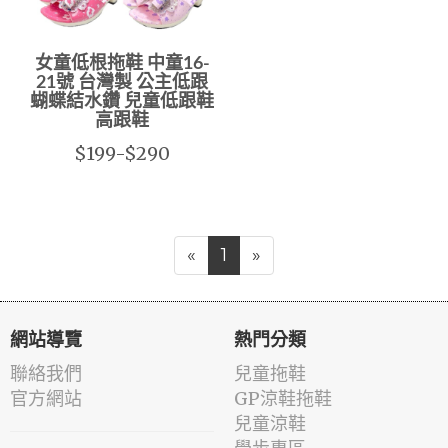
女童低根拖鞋 中童16-
21號 台灣製 公主低跟
蝴蝶結水鑽 兒童低跟鞋
高跟鞋
$199-$290
«
1
»
網站導覽
熱門分類
聯絡我們
兒童拖鞋
官方網站
GP涼鞋拖鞋
兒童涼鞋