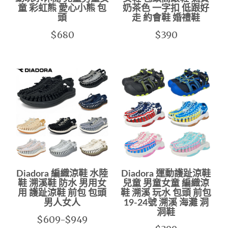
童 彩虹熊 愛心小熊 包
奶茶色 一字扣 低跟好
頭
走 約會鞋 婚禮鞋
$680
$390
Diadora 編織涼鞋 水陸
Diadora 運動護趾涼鞋
鞋 溯溪鞋 防水 男用女
兒童 男童女童 編織涼
用 護趾涼鞋 前包 包頭
鞋 溯溪 玩水 包頭 前包
男人女人
19-24號 溯溪 海灘 洞
洞鞋
$609-$949