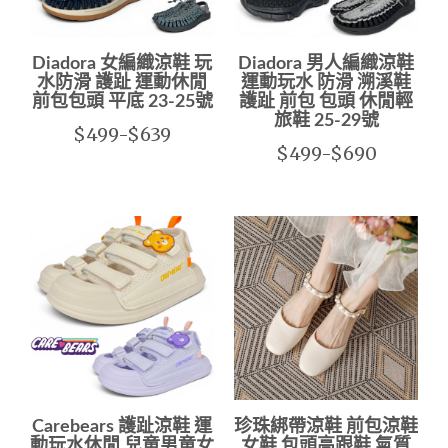
Diadora 女編織涼鞋 玩
Diadora 男人編織涼鞋
水防滑 護趾 運動休閒
運動玩水 防滑 溯溪鞋
前包包頭 平底 23-25號
護趾 前包 包頭 休閒輕
旅鞋 25-29號
$499-$639
$499-$690
Carebears 護趾涼鞋 運
珍珠綁帶涼鞋 前包涼鞋
動玩水休閒 兒童男童女
女鞋 包頭高跟鞋 氣質