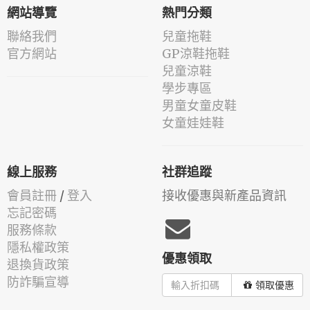
網站導覽
熱門分類
聯絡我們
兒童拖鞋
官方網站
GP涼鞋拖鞋
兒童涼鞋
學步專區
男童女童皮鞋
女童娃娃鞋
線上服務
社群追蹤
會員註冊
/
登入
接收優惠與新產品資訊
忘記密碼
服務條款
隱私權政策
優惠領取
退換貨政策
防詐騙宣導
領取優惠