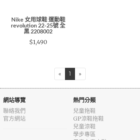
Nike 女用球鞋 運動鞋
revolution 22-25號 全
黑 2208002
$1,490
«
1
»
網站導覽
熱門分類
聯絡我們
兒童拖鞋
官方網站
GP涼鞋拖鞋
兒童涼鞋
學步專區