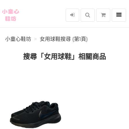
選單
小童心鞋坊
小童心鞋坊
女用球鞋搜尋 (第1頁)
搜尋「女用球鞋」相關商品