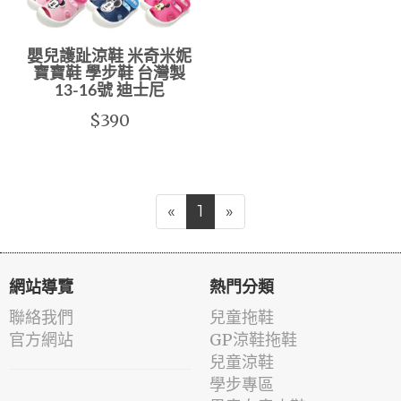
嬰兒護趾涼鞋 米奇米妮
寶寶鞋 學步鞋 台灣製
13-16號 迪士尼
$390
«
1
»
網站導覽
熱門分類
聯絡我們
兒童拖鞋
官方網站
GP涼鞋拖鞋
兒童涼鞋
學步專區