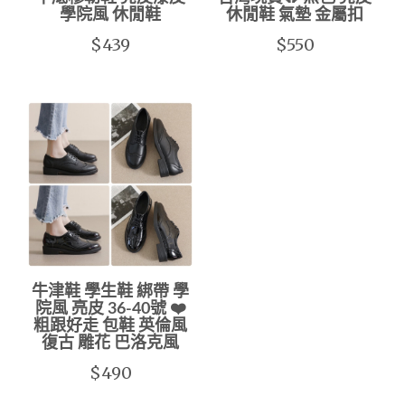
學院風 休閒鞋
休閒鞋 氣墊 金屬扣
$439
$550
牛津鞋 學生鞋 綁帶 學
院風 亮皮 36-40號 ❤️
粗跟好走 包鞋 英倫風
復古 雕花 巴洛克風
$490