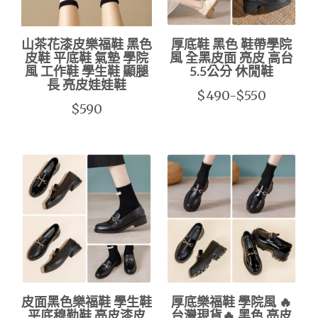
山茶花漆皮樂福鞋 黑色
厚底鞋 黑色 鞋帶學院
皮鞋 平底鞋 氣墊 學院
風 全黑皮面 亮皮 高台
風 工作鞋 學生鞋 顯腿
5.5公分 休閒鞋
長 亮皮娃娃鞋
$490-$550
$590
皮面黑色樂福鞋 學生鞋
厚底樂福鞋 學院風 🔥
平底穆勒鞋 亮皮漆皮
台灣現貨🔥 黑色 亮皮