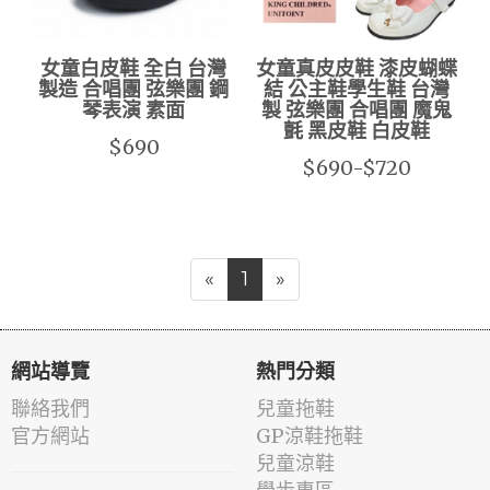
女童白皮鞋 全白 台灣
女童真皮皮鞋 漆皮蝴蝶
製造 合唱團 弦樂團 鋼
結 公主鞋學生鞋 台灣
琴表演 素面
製 弦樂團 合唱團 魔鬼
氈 黑皮鞋 白皮鞋
$690
$690-$720
«
1
»
網站導覽
熱門分類
聯絡我們
兒童拖鞋
官方網站
GP涼鞋拖鞋
兒童涼鞋