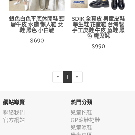
銀色白色平底休閒鞋 頭
SDIK 全真皮 男童皮鞋
層牛皮 水鑽 懶人鞋 女
學生鞋 花童鞋 台灣製
鞋 黑色 小白鞋
手工皮鞋 牛皮 童鞋 黑
色 魔鬼氈
$690
$990
«
1
»
網站導覽
熱門分類
聯絡我們
兒童拖鞋
官方網站
GP涼鞋拖鞋
兒童涼鞋