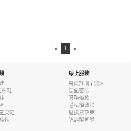
«
1
»
類
線上服務
鞋
會員註冊
/
登入
鞋拖鞋
忘記密碼
鞋
服務條款
區
隱私權政策
童皮鞋
退換貨政策
娃鞋
防詐騙宣導