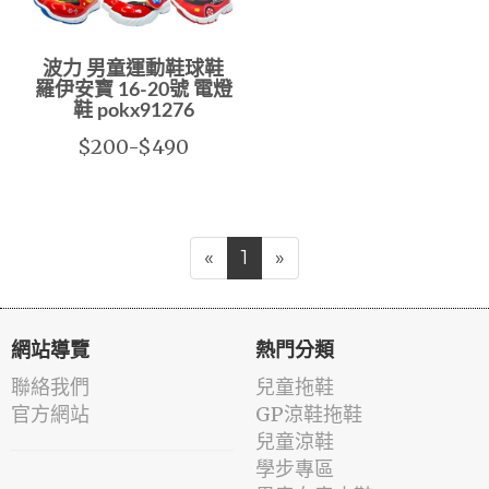
波力 男童運動鞋球鞋
羅伊安寶 16-20號 電燈
鞋 pokx91276
$200-$490
«
1
»
網站導覽
熱門分類
聯絡我們
兒童拖鞋
官方網站
GP涼鞋拖鞋
兒童涼鞋
學步專區