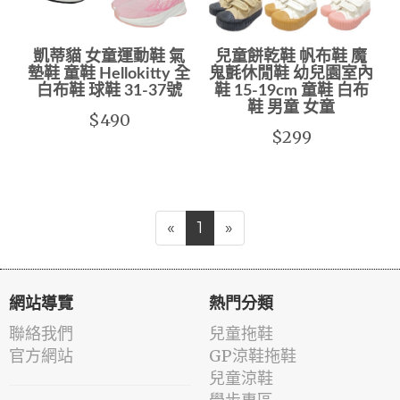
凱蒂貓 女童運動鞋 氣
兒童餅乾鞋 帆布鞋 魔
墊鞋 童鞋 Hellokitty 全
鬼氈休閒鞋 幼兒園室內
白布鞋 球鞋 31-37號
鞋 15-19cm 童鞋 白布
鞋 男童 女童
$490
$299
«
1
»
網站導覽
熱門分類
聯絡我們
兒童拖鞋
官方網站
GP涼鞋拖鞋
兒童涼鞋