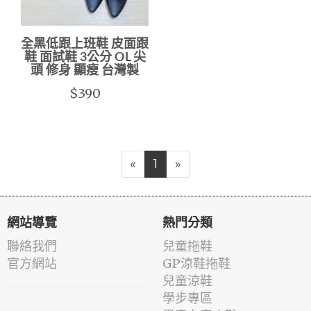
全黑低跟上班鞋 皮面跟
鞋 面試鞋 3公分 OL 尖
頭 修身 顯瘦 台灣製
$390
«
1
»
網站導覽
熱門分類
聯絡我們
兒童拖鞋
官方網站
GP涼鞋拖鞋
兒童涼鞋
學步專區