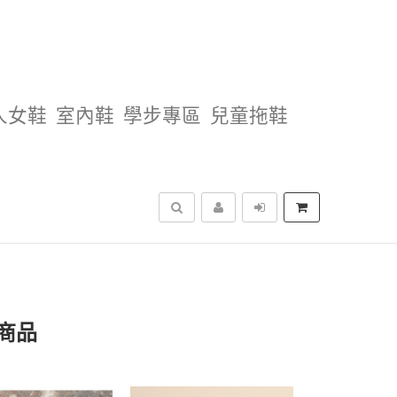
人女鞋
室內鞋
學步專區
兒童拖鞋
搜尋
商品