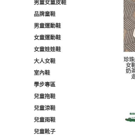
男童女童皮鞋
品牌童鞋
男童運動鞋
女童運動鞋
女童娃娃鞋
珍珠
大人女鞋
女鞋
奶茶
室內鞋
學步專區
兒童拖鞋
兒童涼鞋
兒童雨鞋
兒童靴子