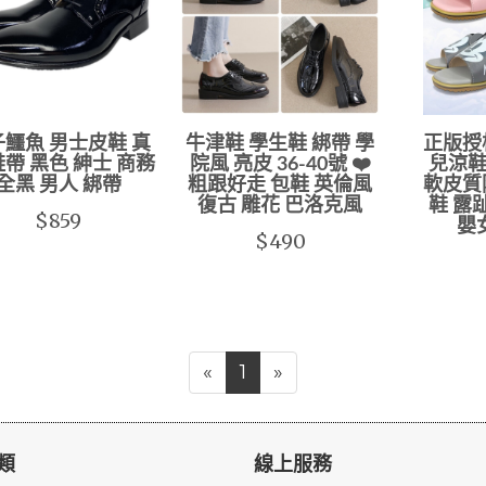
鱷魚 男士皮鞋 真
牛津鞋 學生鞋 綁帶 學
正版授
鞋帶 黑色 紳士 商務
院風 亮皮 36-40號 ❤️
兒涼鞋
全黑 男人 綁帶
粗跟好走 包鞋 英倫風
軟皮質
復古 雕花 巴洛克風
鞋 露
$859
嬰女
$490
«
1
»
類
線上服務