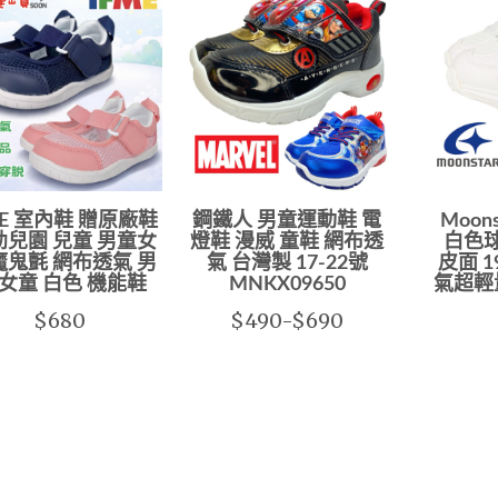
ME 室內鞋 贈原廠鞋
鋼鐵人 男童運動鞋 電
Moon
幼兒園 兒童 男童女
燈鞋 漫威 童鞋 網布透
白色
魔鬼氈 網布透氣 男
氣 台灣製 17-22號
皮面 1
 女童 白色 機能鞋
MNKX09650
氣超輕
$680
$490-$690