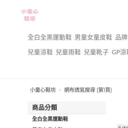
小童心鞋坊
全白全黑運動鞋
男童女童皮鞋
品牌
兒童涼鞋
兒童雨鞋
兒童靴子
GP
小童心鞋坊
網布透氣搜尋 (第1頁)
商品分類
全白全黑運動鞋