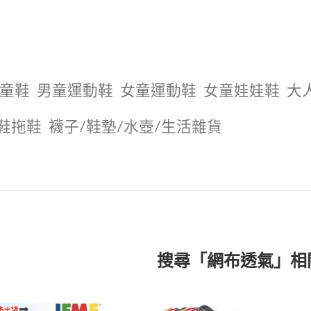
童鞋
男童運動鞋
女童運動鞋
女童娃娃鞋
大
涼鞋拖鞋
襪子/鞋墊/水壺/生活雜貨
搜尋「網布透氣」相