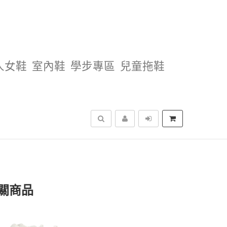
人女鞋
室內鞋
學步專區
兒童拖鞋
搜尋
關商品