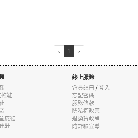
«
1
»
類
線上服務
鞋
會員註冊
/
登入
鞋拖鞋
忘記密碼
鞋
服務條款
區
隱私權政策
童皮鞋
退換貨政策
娃鞋
防詐騙宣導