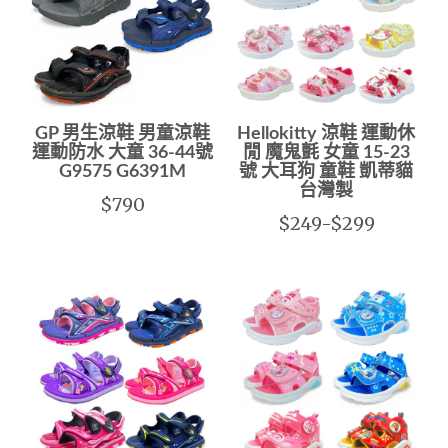
GP 男生涼鞋 男童涼鞋
Hellokitty 涼鞋 運動休
運動防水 大童 36-44號
閒 魔鬼氈 女童 15-23
G9575 G6391M
號 大耳狗 童鞋 凱蒂貓
台灣製
$790
$249-$299