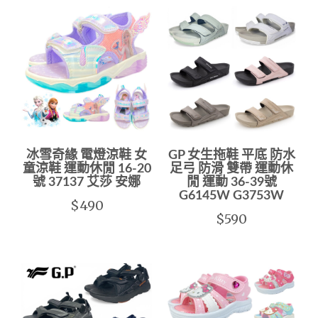
冰雪奇緣 電燈涼鞋 女
GP 女生拖鞋 平底 防水
童涼鞋 運動休閒 16-20
足弓 防滑 雙帶 運動休
號 37137 艾莎 安娜
閒 運動 36-39號
G6145W G3753W
$490
$590