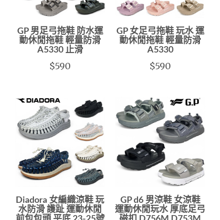
GP 男足弓拖鞋 防水運
GP 女足弓拖鞋 玩水 運
動休閒拖鞋 輕量防滑
動休閒拖鞋 輕量防滑
A5330 止滑
A5330
$590
$590
Diadora 女編織涼鞋 玩
GP d6 男涼鞋 女涼鞋
水防滑 護趾 運動休閒
運動休閒玩水 厚底足弓
前包包頭 平底 23-25號
磁扣 D756M D753M