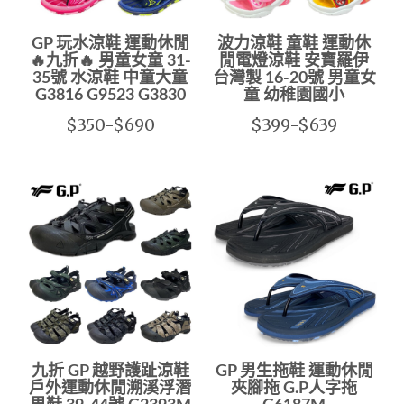
GP 玩水涼鞋 運動休閒
波力涼鞋 童鞋 運動休
🔥九折🔥 男童女童 31-
閒電燈涼鞋 安寶羅伊
35號 水涼鞋 中童大童
台灣製 16-20號 男童女
G3816 G9523 G3830
童 幼稚園國小
$350-$690
$399-$639
九折 GP 越野護趾涼鞋
GP 男生拖鞋 運動休閒
戶外運動休閒溯溪浮潛
夾腳拖 G.P人字拖