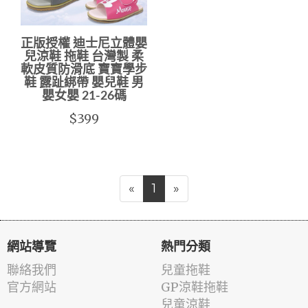
正版授權 迪士尼立體嬰
兒涼鞋 拖鞋 台灣製 柔
軟皮質防滑底 寶寶學步
鞋 露趾綁帶 嬰兒鞋 男
嬰女嬰 21-26碼
$399
«
1
»
網站導覽
熱門分類
聯絡我們
兒童拖鞋
官方網站
GP涼鞋拖鞋
兒童涼鞋