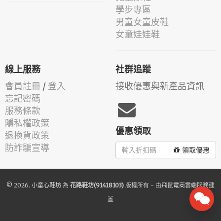
學步專區
男童女童皮鞋
女童娃娃鞋
線上服務
社群追蹤
會員註冊
/
登入
接收優惠與新產品資訊
忘記密碼
服務條款
隱私權政策
優惠領取
退換貨政策
防詐騙宣導
領取優惠
© 2026.
小童心鞋坊
為
花路鞋坊(91418103)
版權所有 - 由
飛鼠電商雲端服務
建
置