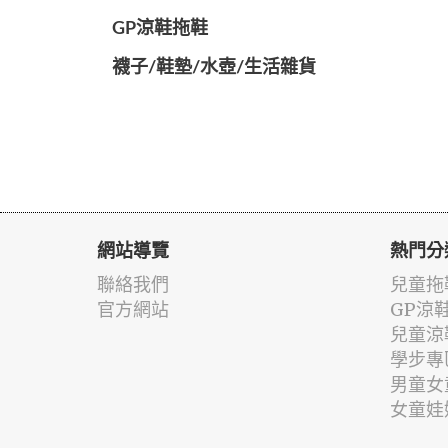
GP涼鞋拖鞋
襪子/鞋墊/水壺/生活雜貨
網站導覽
熱門分
聯絡我們
兒童拖
官方網站
GP涼
兒童涼
學步專
男童女
女童娃