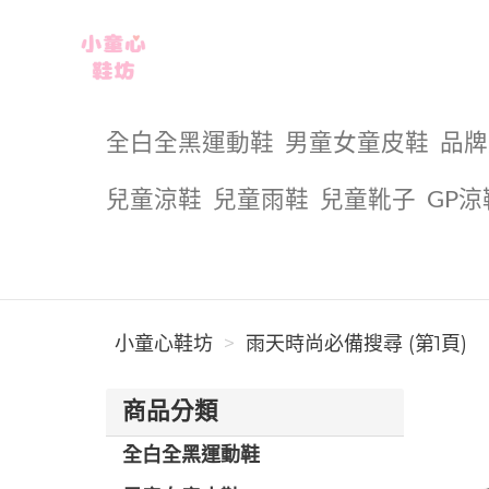
小童心鞋坊
全白全黑運動鞋
男童女童皮鞋
品牌
兒童涼鞋
兒童雨鞋
兒童靴子
GP
小童心鞋坊
雨天時尚必備搜尋 (第1頁)
商品分類
全白全黑運動鞋