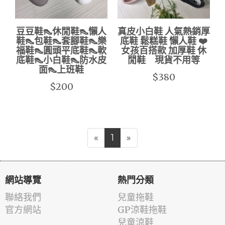
豆豆鞋👠休閒鞋👠懶人
真皮小白鞋 人氣熱銷厚
鞋👠包鞋👠套腳鞋👠樂
底鞋 鬆糕鞋 懶人鞋 ❤️
福鞋👠圓頭平底鞋👠軟
女孩百搭款 加厚鞋 休
底鞋👠小白鞋👠防水皮
閒鞋 現貨不用等
面👠上班鞋
$380
$200
«
1
»
網站導覽
熱門分類
聯絡我們
兒童拖鞋
官方網站
GP涼鞋拖鞋
兒童涼鞋