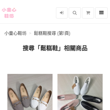
選單
小童心鞋坊
小童心鞋坊
鬆糕鞋搜尋 (第1頁)
搜尋「鬆糕鞋」相關商品