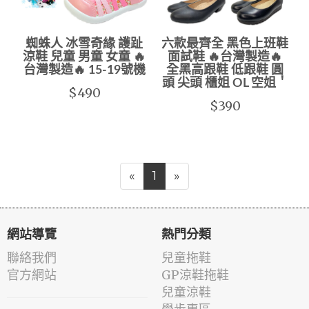
蜘蛛人 冰雪奇緣 護趾
六款最齊全 黑色上班鞋
涼鞋 兒童 男童 女童 🔥
面試鞋 🔥台灣製造🔥
台灣製造🔥 15-19號機
全黑高跟鞋 低跟鞋 圓
頭 尖頭 櫃姐 OL 空姐＇
$490
$390
«
1
»
網站導覽
熱門分類
聯絡我們
兒童拖鞋
官方網站
GP涼鞋拖鞋
兒童涼鞋