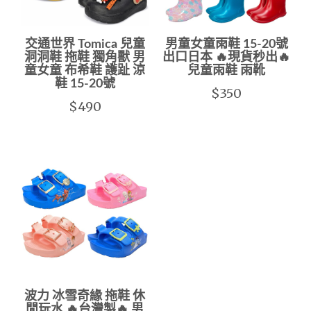
交通世界 Tomica 兒童
男童女童雨鞋 15-20號
洞洞鞋 拖鞋 獨角獸 男
出口日本 🔥現貨秒出🔥
童女童 布希鞋 護趾 涼
兒童雨鞋 雨靴
鞋 15-20號
$350
$490
波力 冰雪奇緣 拖鞋 休
閒玩水 🔥台灣製🔥 男