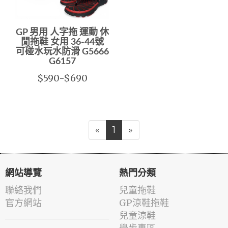
GP 男用 人字拖 運動 休
閒拖鞋 女用 36-44號
可碰水玩水防滑 G5666
G6157
$590-$690
«
1
»
網站導覽
熱門分類
聯絡我們
兒童拖鞋
官方網站
GP涼鞋拖鞋
兒童涼鞋