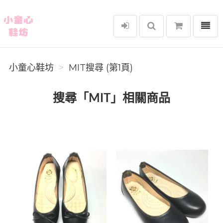
選單
小童心鞋坊
小童心鞋坊
MIT搜尋 (第1頁)
搜尋「MIT」相關商品