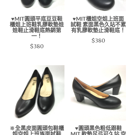
♥️MIT圓頭平底豆豆鞋
♥️MIT櫃姐空姐上班面
櫃姐上班鞋乳膠軟墊娃
試鞋 素面黑色久站不累
娃鞋止滑鞋底熱銷第
有乳膠軟墊止滑鞋底！
一！
$380
$380
🔆全黑皮面圓頭包鞋櫃
♥️圓頭黑色粗低跟鞋
姐空姐上班族面試鞋
MIT 軟墊足弓可久站 空