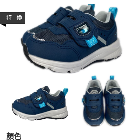
特 價
顏色