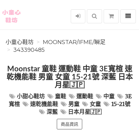
選單
小童心鞋坊
小童心鞋坊
MOONSTAR/IFME/瞬足
343390485
Moonstar 童鞋 運動鞋 中童 3E寬楦 速
乾機能鞋 男童 女童 15-21號 深藍 日本
月星🇯🇵
小甜心鞋坊
童鞋
運動鞋
中童
3E
寬楦
速乾機能鞋
男童
女童
15-21號
深藍
日本月星🇯🇵
商品資訊