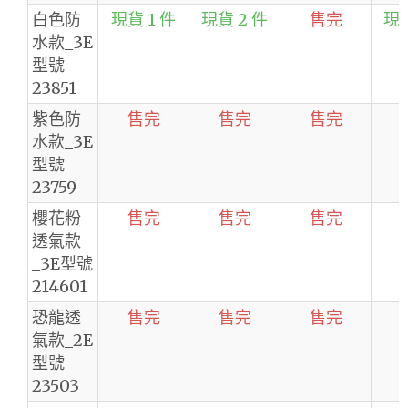
白色防
現貨 1 件
現貨 2 件
售完
現貨
水款_3E
型號
23851
紫色防
售完
售完
售完
水款_3E
型號
23759
櫻花粉
售完
售完
售完
透氣款
_3E型號
214601
恐龍透
售完
售完
售完
氣款_2E
型號
23503