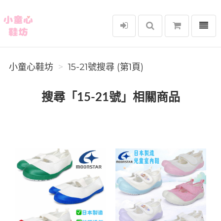
選單
小童心鞋坊
小童心鞋坊
15-21號搜尋 (第1頁)
搜尋「15-21號」相關商品