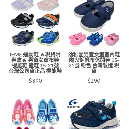
IFME 運動鞋 🔥現貨附
幼稚園男童女童室內鞋
鞋盒🔥 男童女童布鞋
魔鬼氈帆布休閒鞋 15-
機能鞋 童鞋 15-21號
21號 粉色 台灣製造 現
台灣公司貨正品 機能鞋
貨
$890
$290