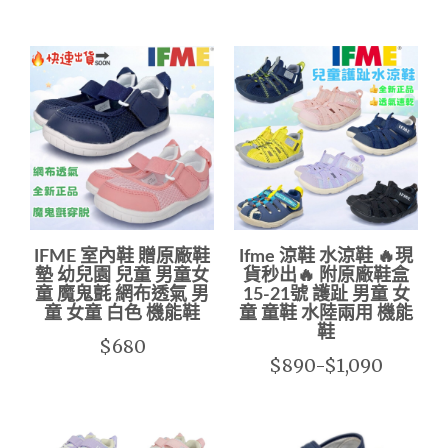
IFME 室內鞋 贈原廠鞋
Ifme 涼鞋 水涼鞋 🔥現
墊 幼兒園 兒童 男童女
貨秒出🔥 附原廠鞋盒
童 魔鬼氈 網布透氣 男
15-21號 護趾 男童 女
童 女童 白色 機能鞋
童 童鞋 水陸兩用 機能
鞋
$680
$890-$1,090