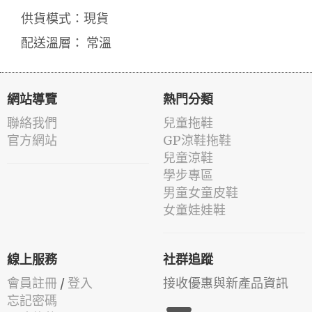
供貨模式：現貨
配送溫層： 常溫
網站導覽
熱門分類
聯絡我們
兒童拖鞋
官方網站
GP涼鞋拖鞋
兒童涼鞋
學步專區
男童女童皮鞋
女童娃娃鞋
線上服務
社群追蹤
會員註冊
/
登入
接收優惠與新產品資訊
忘記密碼