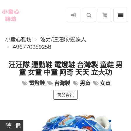
選單
小童心鞋坊
小童心鞋坊
波力/汪汪隊/蜘蛛人
496770259258
汪汪隊 運動鞋 電燈鞋 台灣製 童鞋 男
童 女童 中童 阿奇 天天 立大功
電燈鞋
台灣製
男童
女童
商品資訊
特 價