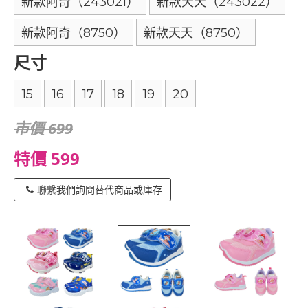
新款阿奇（243021）
新款天天（243022）
新款阿奇（8750）
新款天天（8750）
尺寸
15
16
17
18
19
20
市價 699
特價 599
聯繫我們詢問替代商品或庫存