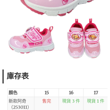
庫存表
顏色
15
16
17
新款阿奇
售完
現貨 3 件
現貨 1 件
（253011）