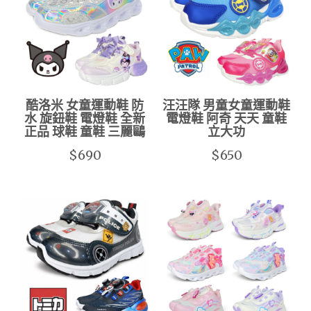
酷洛米 女童運動鞋 防
汪汪隊 男童女童運動鞋
水 旋鈕鞋 電燈鞋 全新
電燈鞋 阿奇 天天 童鞋
正品 球鞋 童鞋 三麗鷗
立大功
$690
$650