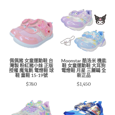
佩佩豬 女童運動鞋 台
Moonstar 酷洛米 機能
灣製 粉紅豬小妹 正版
鞋 女童運動鞋 大耳狗
授權 魔鬼氈 電燈鞋 球
電燈鞋 月星 三麗鷗 全
鞋 童鞋 15-19號
新正品
$780
$1,450