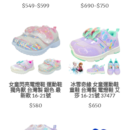
$549-$599
$690-$750
女童閃亮電燈鞋 運動鞋
冰雪奇緣 女童運動鞋
獨角獸 台灣製 銀色 最
童鞋 台灣製 電燈鞋 艾
新款 16-21號
莎 16-21號 37477
$580
$650