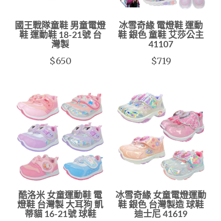
國王戰隊童鞋 男童電燈
冰雪奇緣 電燈鞋 運動
鞋 運動鞋 18-21號 台
鞋 銀色 童鞋 艾莎公主
灣製
41107
$650
$719
酷洛米 女童運動鞋 電
冰雪奇緣 女童電燈運動
燈鞋 台灣製 大耳狗 凱
鞋 銀色 台灣製造 球鞋
蒂貓 16-21號 球鞋
迪士尼 41619