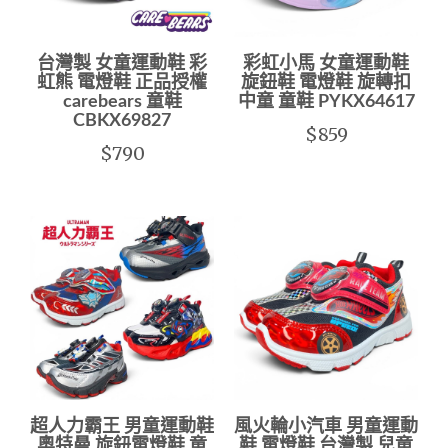
台灣製 女童運動鞋 彩
彩虹小馬 女童運動鞋
虹熊 電燈鞋 正品授權
旋鈕鞋 電燈鞋 旋轉扣
carebears 童鞋
中童 童鞋 PYKX64617
CBKX69827
$859
$790
超人力霸王 男童運動鞋
風火輪小汽車 男童運動
奧特曼 旋鈕電燈鞋 童
鞋 電燈鞋 台灣製 兒童