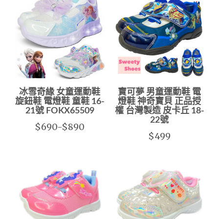
冰雪奇緣 女童運動鞋
寶可夢 男童運動鞋 電
旋鈕鞋 電燈鞋 童鞋 16-
燈鞋 神奇寶貝 正品授
21號 FOKX65509
權 台灣製造 皮卡丘 18-
22號
$690-$890
$499