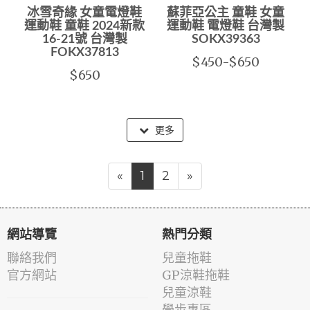
冰雪奇緣 女童電燈鞋
蘇菲亞公主 童鞋 女童
運動鞋 童鞋 2024新款
運動鞋 電燈鞋 台灣製
16-21號 台灣製
SOKX39363
FOKX37813
$450-$650
$650
更多
«
1
2
»
網站導覽
熱門分類
聯絡我們
兒童拖鞋
官方網站
GP涼鞋拖鞋
兒童涼鞋
學步專區