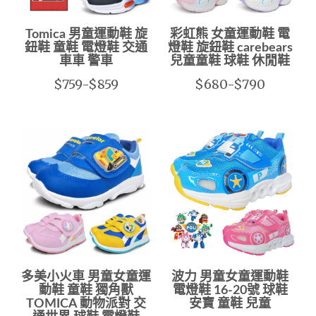
Tomica 男童運動鞋 旋
彩虹熊 女童運動鞋 電
鈕鞋 童鞋 電燈鞋 交通
燈鞋 旋鈕鞋 carebears
車車 警車
兒童童鞋 球鞋 休閒鞋
$759-$859
$680-$790
多美小火車 男童女童運
波力 男童女童運動鞋
動鞋 童鞋 獨角獸
電燈鞋 16-20號 球鞋
TOMICA 動物派對 交
安寶 童鞋 兒童