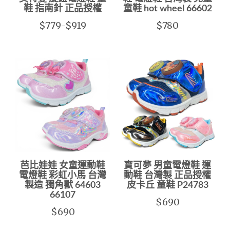
鞋 指南針 正品授權
童鞋 hot wheel 66602
$779-$919
$780
芭比娃娃 女童運動鞋
寶可夢 男童電燈鞋 運
電燈鞋 彩虹小馬 台灣
動鞋 台灣製 正品授權
製造 獨角獸 64603
皮卡丘 童鞋 P24783
66107
$690
$690