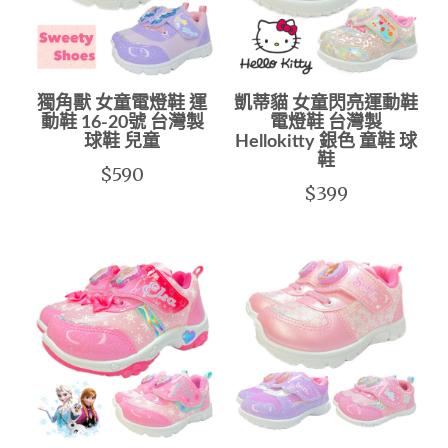
獨角獸 女童電燈鞋 運
凱蒂貓 女童閃亮運動鞋
動鞋 16-20號 台灣製
電燈鞋 台灣製
球鞋 兒童
Hellokitty 銀色 童鞋 球
鞋
$590
$399