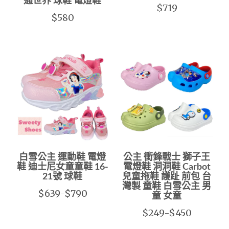
通世界 球鞋 電燈鞋
$719
$580
白雪公主 運動鞋 電燈
公主 衝鋒戰士 獅子王
鞋 迪士尼女童童鞋 16-
電燈鞋 洞洞鞋 Carbot
21號 球鞋
兒童拖鞋 護趾 前包 台
灣製 童鞋 白雪公主 男
$639-$790
童 女童
$249-$450