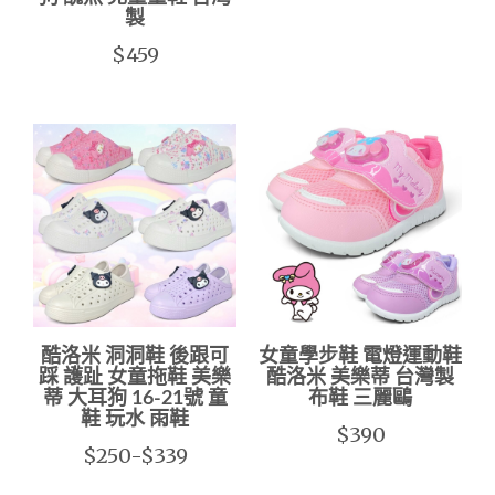
製
$459
酷洛米 洞洞鞋 後跟可
女童學步鞋 電燈運動鞋
踩 護趾 女童拖鞋 美樂
酷洛米 美樂蒂 台灣製
蒂 大耳狗 16-21號 童
布鞋 三麗鷗
鞋 玩水 雨鞋
$390
$250-$339