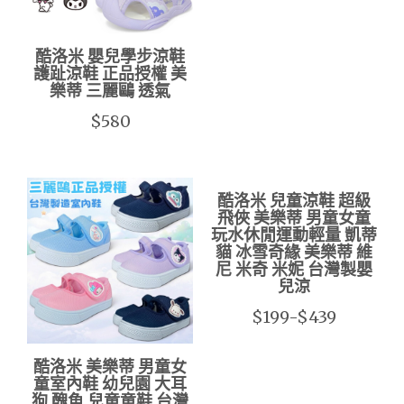
酷洛米 嬰兒學步涼鞋
護趾涼鞋 正品授權 美
樂蒂 三麗鷗 透氣
$580
酷洛米 兒童涼鞋 超級
飛俠 美樂蒂 男童女童
玩水休閒運動輕量 凱蒂
貓 冰雪奇緣 美樂蒂 維
尼 米奇 米妮 台灣製嬰
兒涼
$199-$439
酷洛米 美樂蒂 男童女
童室內鞋 幼兒園 大耳
狗 醜魚 兒童童鞋 台灣