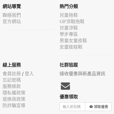
網站導覽
熱門分類
聯絡我們
兒童拖鞋
官方網站
GP涼鞋拖鞋
兒童涼鞋
學步專區
男童女童皮鞋
女童娃娃鞋
線上服務
社群追蹤
會員註冊
/
登入
接收優惠與新產品資訊
忘記密碼
服務條款
隱私權政策
優惠領取
退換貨政策
防詐騙宣導
領取優惠