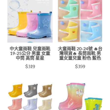
中大童雨鞋 兒童雨靴
大童雨鞋 20-24號 🔥台
19-25公分 男童 女童
灣現貨🔥 長筒雨靴 男
中筒 高筒 星星
童女童兒童 粉色 藍色
$319
$359