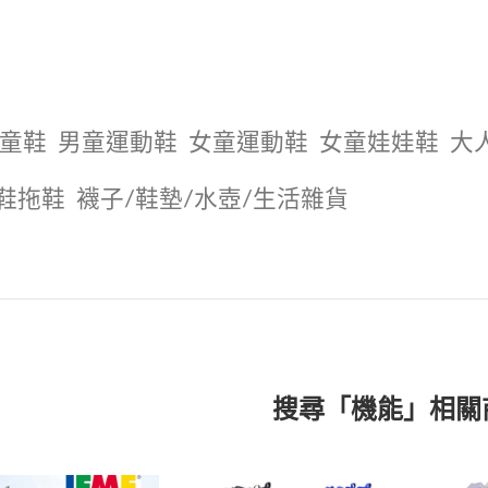
童鞋
男童運動鞋
女童運動鞋
女童娃娃鞋
大
涼鞋拖鞋
襪子/鞋墊/水壺/生活雜貨
搜尋「機能」相關