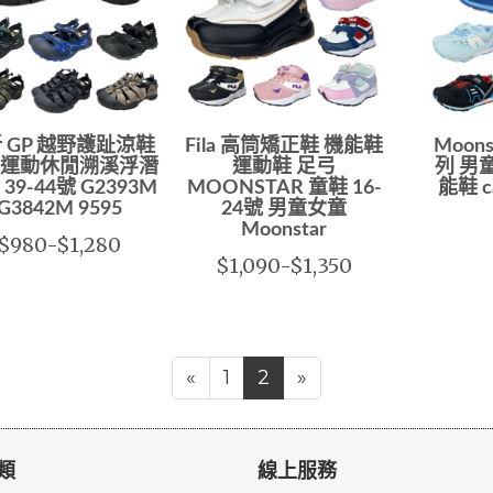
 GP 越野護趾涼鞋
Fila 高筒矯正鞋 機能鞋
Moon
運動休閒溯溪浮潛
運動鞋 足弓
列 男
39-44號 G2393M
MOONSTAR 童鞋 16-
能鞋 c
G3842M 9595
24號 男童女童
Moonstar
$980-$1,280
$1,090-$1,350
«
1
2
»
類
線上服務