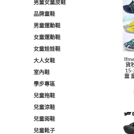
男童女童皮鞋
品牌童鞋
男童運動鞋
女童運動鞋
女童娃娃鞋
If
大人女鞋
貨
15
室內鞋
童 
學步專區
兒童拖鞋
兒童涼鞋
兒童雨鞋
兒童靴子